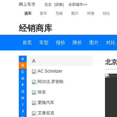
网上车市
北京
[切换]
全部城市>>
选车
新车
导购
图片
评测
对比
经销商库
首页
车型
报价
降价
图片
对比
A
A
北京
B
AC Schnitzer
C
D
阿尔法.罗密欧
F
G
埃安
H
爱驰汽车
I
J
艾康尼克