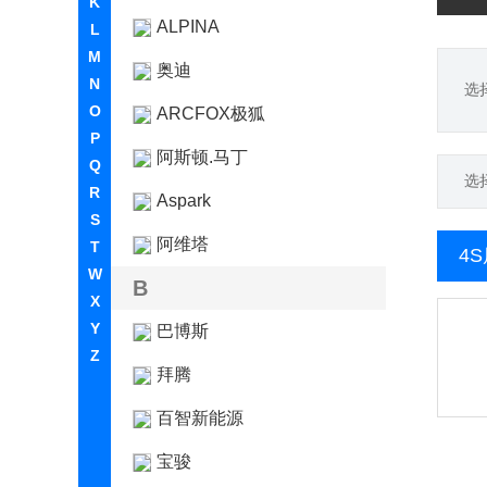
K
ALPINA
L
M
奥迪
N
选
O
ARCFOX极狐
P
阿斯顿.马丁
Q
选
R
Aspark
S
阿维塔
T
4
W
B
X
Y
巴博斯
Z
拜腾
百智新能源
宝骏