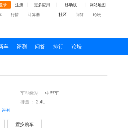
登录
注册
更多应用
移动版
网站地图
车
行情
计算器
社区
问答
论坛
新车
评测
问答
排行
论坛
车型级别 ：
中型车
排量 ：
2.4L
评测
置换购车