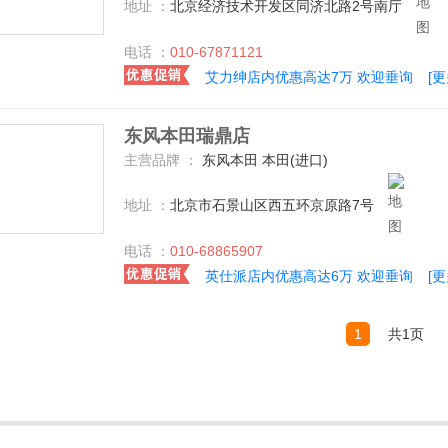
地址 ：
北京经济技术开发区同济北路2号南厅
电话 ：
010-67871121
艾力绅店内优惠高达7万 欢迎垂询
[
东风本田瑞鼎店
主营品牌 ：
东风本田 本田(进口)
地址 ：
北京市石景山区西五环京原路7号
电话 ：
010-68865907
英仕派店内优惠高达6万 欢迎垂询
[
1
共1页