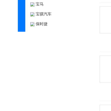
宝马
宝骐汽车
保时捷
宝腾
宝沃
BEIJING汽车
北京清行
北京越野
北汽昌河
北汽幻速
北汽瑞翔