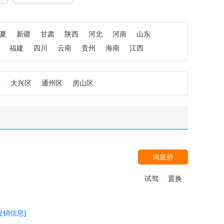
夏
新疆
甘肃
陕西
河北
河南
山东
福建
四川
云南
贵州
海南
江西
区
大兴区
通州区
房山区
询底价
试驾
置换
|
促销信息]