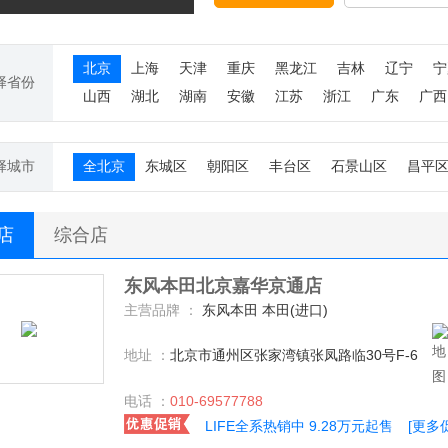
北京
上海
天津
重庆
黑龙江
吉林
辽宁
宁
择省份
山西
湖北
湖南
安徽
江苏
浙江
广东
广西
择城市
全北京
东城区
朝阳区
丰台区
石景山区
昌平
S店
综合店
东风本田北京嘉华京通店
主营品牌 ：
东风本田 本田(进口)
地址 ：
北京市通州区张家湾镇张凤路临30号F-6
电话 ：
010-69577788
LIFE全系热销中 9.28万元起售
[更多