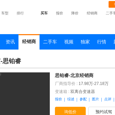
车型
排行
买车
报价
降价
经销商
二手
经销商
资讯
二手车
视频
独家
行情
-思铂睿
思铂睿-北京经销商
厂商指导价 :
17.98万-27.18万
变速箱 :
双离合变速器
报价
综述
参配
图片
点评
询低价
预约试驾