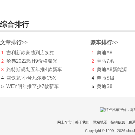
法拉利
Faraday&Future
综合排行
飞凡汽车
菲斯科
文章排行>>
豪车排行>>
菲亚特
1
吉利新款豪越到店实拍
1
奥迪A8
2
哈弗2022款H9价格曝光
2
宝马7系
丰田
3
路特斯规划五年推4款新车
3
奥迪A8新能源
Foxtron
4
雪铁龙“小号凡尔赛C5X
4
奔驰S级
5
WEY明年推至少7款新车
5
奥迪S8
福迪
福汽启腾
福特
网上车市
关于我们
网站地图
招聘信息
联
福田
Copyright © 1999 -
2026 ches