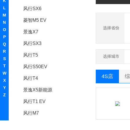
K
L
风行SX6
M
菱智M5 EV
N
选择省份
O
景逸X7
P
风行SX3
Q
R
风行T5
选择城市
S
T
风行S50EV
W
4S店
综
风行T4
X
Y
景逸X5新能源
Z
风行T1 EV
风行M7
风行T5L