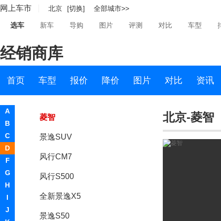
网上车市
北京
[切换]
全部城市>>
东风风光
选车
新车
导购
图片
评测
对比
车型
东风风神
经销商库
东风风行
东风风行
首页
车型
报价
降价
图片
对比
资讯
风行X5S
A
北京-菱智
菱智
B
C
景逸SUV
D
风行CM7
F
G
风行S500
H
全新景逸X5
I
J
景逸S50