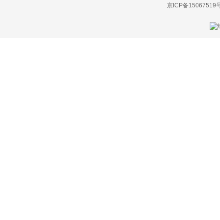
G
京ICP备15067519
高合汽车
格罗夫
GMA
GMC
光冈
广汽传祺
观致
国机智骏
H
哈弗
海格