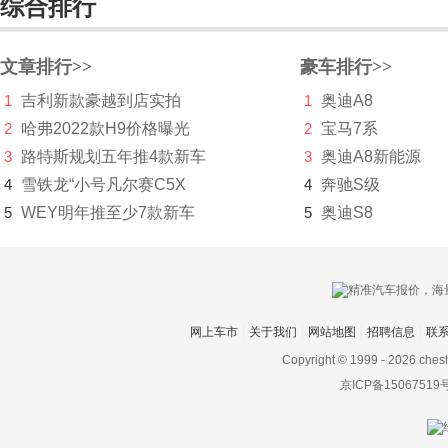
综合排行
Faraday&Future
飞凡汽车
文章排行>>
豪车排行>>
菲斯科
1
吉利新款豪越到店实拍
1
奥迪A8
2
哈弗2022款H9价格曝光
2
宝马7系
菲亚特
3
路特斯规划五年推4款新车
3
奥迪A8新能源
丰田
4
雪铁龙“小号凡尔赛C5X
4
奔驰S级
Foxtron
5
WEY明年推至少7款新车
5
奥迪S8
福迪
福汽启腾
福特
网上车市
关于我们
网站地图
招聘信息
联
Copyright © 1999 -
2026 ches
福田
京ICP备15067519
G