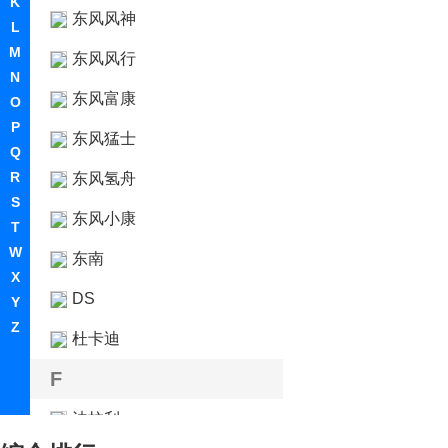
K
东风风神
L
M
东风风行
N
东风富康
O
P
东风猛士
Q
R
东风氢舟
S
东风小康
T
W
东南
X
DS
Y
Z
杜卡迪
F
法拉利