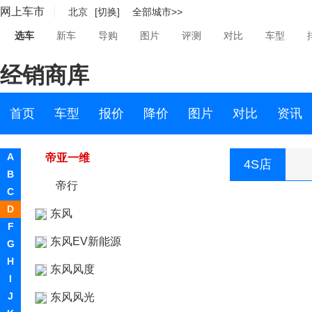
网上车市
北京
[切换]
全部城市>>
达西亚
选车
新车
导购
图片
评测
对比
车型
大运
经销商库
大众
电动屋
首页
车型
报价
降价
图片
对比
资讯
帝亚一维
A
帝亚一维
4S店
B
帝行
C
D
东风
F
东风EV新能源
G
H
东风风度
I
J
东风风光