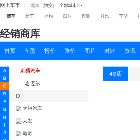
网上车市
北京
[切换]
全部城市>>
昶洧
选车
新车
导购
图片
评测
对比
车型
成功
经销商库
创维汽车
川崎
首页
车型
报价
降价
图片
对比
资讯
刺猬汽车
A
刺猬汽车
4S店
B
思迈尔
C
D
D
F
大乘汽车
G
H
大发
I
J
道奇