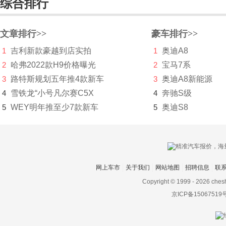
综合排行
东风富康
东风猛士
文章排行>>
豪车排行>>
东风氢舟
1
吉利新款豪越到店实拍
1
奥迪A8
2
哈弗2022款H9价格曝光
2
宝马7系
东风小康
3
路特斯规划五年推4款新车
3
奥迪A8新能源
东南
4
雪铁龙“小号凡尔赛C5X
4
奔驰S级
DS
5
WEY明年推至少7款新车
5
奥迪S8
杜卡迪
F
法拉利
网上车市
关于我们
网站地图
招聘信息
联
Copyright © 1999 -
2026 ches
Faraday&Future
京ICP备15067519
飞凡汽车