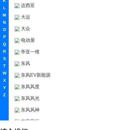
K
达西亚
L
M
大运
N
大众
O
P
电动屋
Q
R
帝亚一维
S
东风
T
W
东风EV新能源
X
东风风度
Y
Z
东风风光
东风风神
东风风行