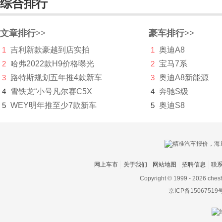
综合排行
凌宝汽车
领克
文章排行>>
豪车排行>>
铃木
1
吉利新款豪越到店实拍
1
奥迪A8
2
哈弗2022款H9价格曝光
2
宝马7系
零跑汽车
3
路特斯规划五年推4款新车
3
奥迪A8新能源
领途汽车
4
雪铁龙“小号凡尔赛C5X
4
奔驰S级
理念
5
WEY明年推至少7款新车
5
奥迪S8
林肯
LITE
理想
网上车市
关于我们
网站地图
招聘信息
联
Copyright © 1999 -
2026 ches
LOCAL MOTORS
京ICP备15067519
Lucid Motors