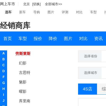
网上车市
北京
[切换]
全部城市>>
KTM
选车
新车
导购
图片
评测
对比
车型
L
经销商库
兰博基尼
岚图
首页
车型
报价
降价
图片
对比
资讯
劳斯莱斯
A
劳斯莱斯
选择省份
B
幻影
C
D
古思特
选择城市
F
魅影
G
4S店
综
H
曜影
I
J
库里南