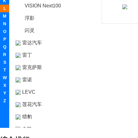
K
VISION Next100
L
M
浮影
N
闪灵
O
P
雷达汽车
Q
R
雷丁
S
雷克萨斯
T
W
雷诺
X
LEVC
Y
Z
莲花汽车
猎豹
力帆