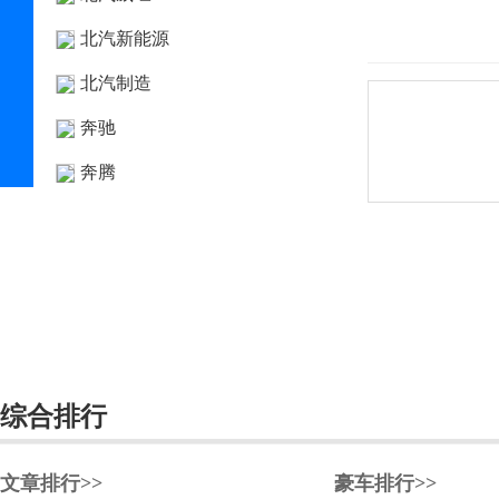
北汽新能源
北汽制造
奔驰
奔腾
本田
BeyonCa
标致
比德文汽车
别克
综合排行
宾利
文章排行>>
豪车排行>>
宾尼法利纳