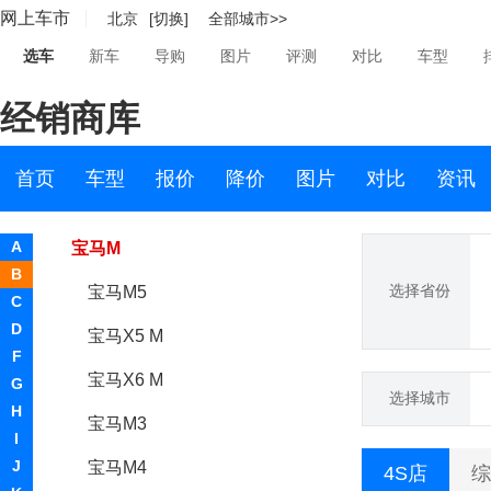
网上车市
北京
[切换]
全部城市>>
宝马i3(进口)
选车
新车
导购
图片
评测
对比
车型
宝马i8
经销商库
宝马iX
宝马i6
首页
车型
报价
降价
图片
对比
资讯
宝马i4
A
宝马M
B
选择省份
宝马M5
C
D
宝马X5 M
F
宝马X6 M
G
选择城市
H
宝马M3
I
J
宝马M4
4S店
综