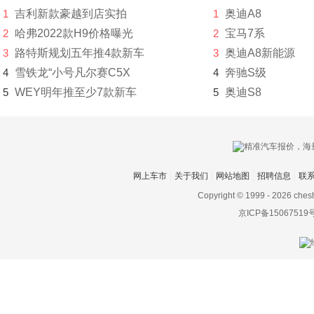
1
吉利新款豪越到店实拍
1
奥迪A8
比速
2
哈弗2022款H9价格曝光
2
宝马7系
比亚迪
3
路特斯规划五年推4款新车
3
奥迪A8新能源
4
雪铁龙“小号凡尔赛C5X
4
奔驰S级
博郡汽车
5
WEY明年推至少7款新车
5
奥迪S8
Bollinger Motors
BRP
布加迪
网上车市
关于我们
网站地图
招聘信息
联
C
Copyright © 1999 -
2026 ches
京ICP备15067519
长安凯程
长安跨越
长安欧尚
长安汽车