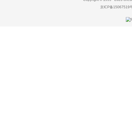
京ICP备15067519
长江汽车
昶洧
成功
创维汽车
川崎
刺猬汽车
D
大乘汽车
大发
道奇
达西亚