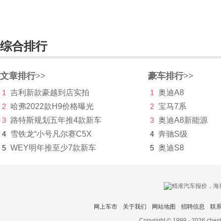
Bollinger Motors
BRP
综合排行
布加迪
文章排行>>
C
豪车排行>>
1
吉利新款豪越到店实拍
1
奥迪A8
长安凯程
2
哈弗2022款H9价格曝光
2
宝马7系
长安跨越
3
路特斯规划五年推4款新车
3
奥迪A8新能源
4
雪铁龙“小号凡尔赛C5X
4
奔驰S级
长安欧尚
5
WEY明年推至少7款新车
5
奥迪S8
长安汽车
长安深蓝
长安UNI
网上车市
关于我们
网站地图
招聘信息
联
长城（皮卡）
Copyright © 1999 -
2026 ches