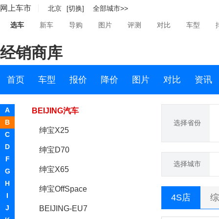
网上车市
北京
[切换]
全部城市>>
宝骐汽车
选车
新车
导购
图片
评测
对比
车型
保时捷
经销商库
宝腾
宝沃
首页
车型
报价
降价
图片
对比
资讯
BEIJING汽车
A
BEIJING汽车
B
选择省份
绅宝X25
C
D
绅宝D70
F
选择城市
绅宝X65
G
H
绅宝OffSpace
I
4S店
综
J
BEIJING-EU7