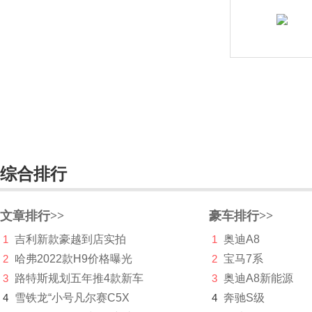
风行M7
风行T5L
风行T5 EVO
菱智PLUS
风行·游艇
东风富康
综合排行
东风猛士
东风氢舟
文章排行>>
豪车排行>>
东风小康
1
吉利新款豪越到店实拍
1
奥迪A8
东南
2
哈弗2022款H9价格曝光
2
宝马7系
3
路特斯规划五年推4款新车
3
奥迪A8新能源
DS
4
雪铁龙“小号凡尔赛C5X
4
奔驰S级