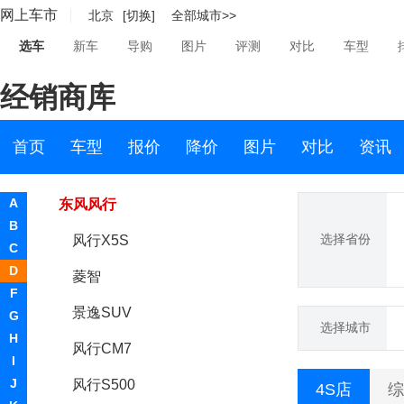
网上车市
北京
[切换]
全部城市>>
东风EV新能源
选车
新车
导购
图片
评测
对比
车型
东风风度
经销商库
东风风光
东风风神
首页
车型
报价
降价
图片
对比
资讯
东风风行
A
东风风行
B
选择省份
风行X5S
C
D
菱智
F
景逸SUV
G
选择城市
H
风行CM7
I
J
风行S500
4S店
综