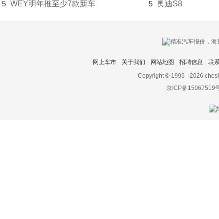
杜卡迪
5
WEY明年推至少7款新车
5
奥迪S8
F
法拉利
Faraday&Future
网上车市
关于我们
网站地图
招聘信息
联
Copyright © 1999 -
2026 ches
飞凡汽车
京ICP备15067519
菲斯科
菲亚特
丰田
Foxtron
福迪
福汽启腾
福特