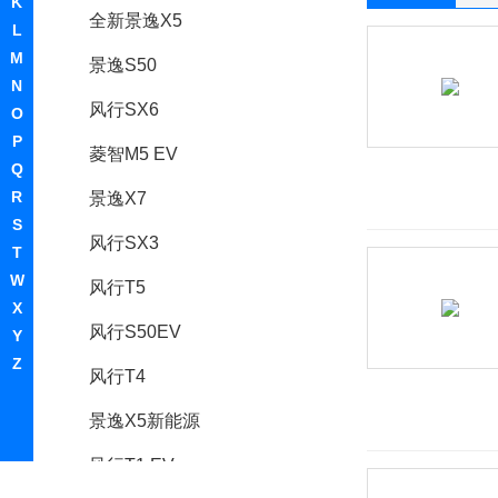
K
全新景逸X5
L
M
景逸S50
N
风行SX6
O
P
菱智M5 EV
Q
R
景逸X7
S
风行SX3
T
W
风行T5
X
风行S50EV
Y
Z
风行T4
景逸X5新能源
风行T1 EV