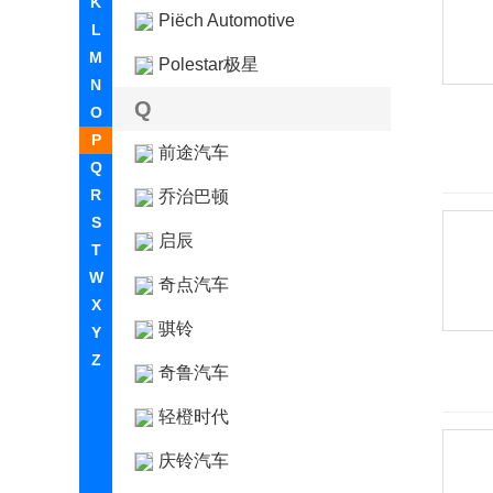
K
Piëch Automotive
L
M
Polestar极星
N
Q
O
P
前途汽车
Q
R
乔治巴顿
S
启辰
T
W
奇点汽车
X
骐铃
Y
Z
奇鲁汽车
轻橙时代
庆铃汽车