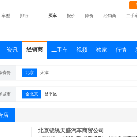
车型
排行
买车
报价
降价
经销商
二手
经销商
资讯
二手车
视频
独家
行情
择省份
北京
天津
择城市
全北京
昌平区
合店
北京锦绣天盛汽车商贸公司