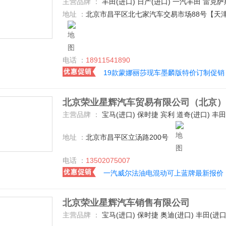
主营品牌 ：
丰田(进口) 日产(进口) 一汽丰田 雷克萨斯 路虎 奔驰(进口) 大众(进口) 凯迪拉克(进口) 福特(进口) 林肯 乔治巴顿 宾利 巴博斯 福建奔驰 奔驰-AMG GMC 玛莎拉蒂 迈巴赫 奇瑞捷豹路虎 宝马(进口) 劳斯莱斯 道奇(进口) 奥迪(进口) 北汽昌河 九龙汽车 光冈 帕加尼 克莱斯勒 保时捷 法拉利 东风日产 东风风光 东风风行 一汽海马 一汽欧朗 哈弗汽车 长安福特 东风悦达起亚 凯佰赫 福田汽车 凯迪拉克(国产) 恒天汽车 长安欧尚 华颂 兰博基尼 哈飞 
地址 ：
北京市昌平区北七家汽车交易市场88号【天
电话 ：
18911541890
19款蒙娜丽莎现车墨麟版特价订制促销
北京荣业星辉汽车贸易有限公司（北京）
主营品牌 ：
宝马(进口) 保时捷 宾利 道奇(进口) 丰田(进口) 福特(进口) 林肯 路虎 奔驰(进口) 一汽丰田 福建奔驰 玛莎拉蒂 GMC 凯迪拉克(进口) 雷克萨斯 奔驰-迈巴赫 奔驰-AMG 奥迪(进口) 迈凯伦 兰博基尼 沃尔沃(进口) 日产(进口) 乔治巴顿 凯佰赫 阿斯顿-马丁 雪佛兰(进口) 三菱(进口) Pagani 北京汽车 劳斯莱斯 英菲尼迪 悍马 迈巴赫 奇瑞汽车 吉利汽车 法拉利 布加迪 北汽福
地址 ：
北京市昌平区立汤路200号
电话 ：
13502075007
一汽威尔法油电混动可上蓝牌最新报价
北京荣业星辉汽车销售有限公司
主营品牌 ：
宝马(进口) 保时捷 奥迪(进口) 丰田(进口) 福特(进口) 捷豹 路虎 玛莎拉蒂 奔驰(进口) 沃尔沃(进口) 一汽丰田 福建奔驰 乔治巴顿 宾利 阿斯顿-马丁 法拉利 奔驰-AMG 奔驰-迈巴赫 劳斯莱斯 巴博斯 BMW i 宝马M GMC 道奇(进口) 兰博基尼 迈巴赫 一汽奥迪 林肯 特斯拉-TESLA 凯迪拉克(进口) 广汽丰田 大众(进口) 雷克萨斯 Jeep 北京 一汽奔腾 北汽绅宝 雪佛兰(进口) 华晨宝马 ALPINA 北汽银翔 宝骏汽车 宝沃汽车 北汽威旺 北汽新能源 日产(进口) 东风悦达起亚 奇瑞捷豹路虎 比亚迪 长城 郑州日产 东风风神 广汽传祺 北汽福田 郑州日产（东风风度） 杜卡迪 哈弗汽车 长安福特 北京奔驰 华泰汽车 成功汽车 吉利汽车 比速汽车 