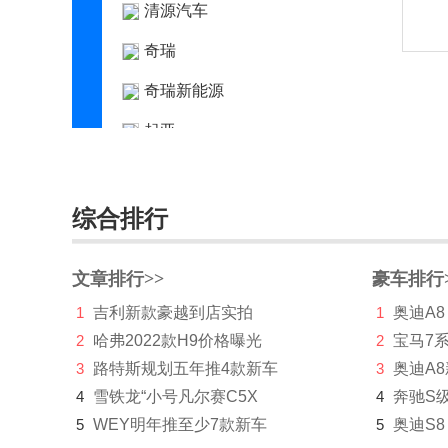
清源汽车
奇瑞
奇瑞新能源
起亚
R
日产
综合排行
Rimac
文章排行>>
豪车排行
Rivian
1
吉利新款豪越到店实拍
1
奥迪A8
荣威
2
哈弗2022款H9价格曝光
2
宝马7
3
路特斯规划五年推4款新车
3
奥迪A
瑞驰新能源
4
雪铁龙“小号凡尔赛C5X
4
奔驰S
瑞风汽车
5
WEY明年推至少7款新车
5
奥迪S8