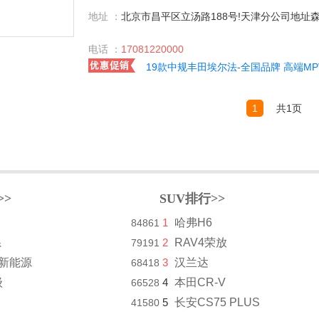
地址 ：
北京市昌平区立汤路188号!天津分公司地址
电话 ：
17081220000
19款中规丰田埃尔法-全国品牌 高端MP
1
共1页
>>
SUV排行>>
1
哈弗H6
84861
系
2
RAV4荣放
79191
8新能源
3
汉兰达
68418
级
4
本田CR-V
66528
5
长安CS75 PLUS
41580