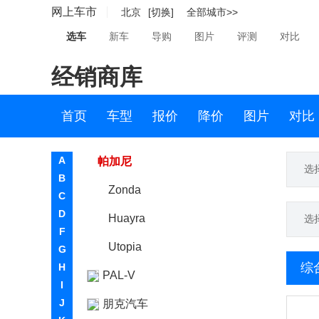
网上车市
北京
[切换]
全部城市>>
欧宝
选车
新车
导购
图片
评测
对比
讴歌
经销商库
欧拉
P
首页
车型
报价
降价
图片
对比
帕加尼
A
帕加尼
选
B
Zonda
C
D
Huayra
选
F
Utopia
G
综
H
PAL-V
I
J
朋克汽车