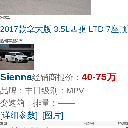
5
4
3
2
1
2017款拿大版 3.5L四驱 LTD 7座
热销车型
新车
Sienna
40-75万
经销商报价：
品牌：丰田
级别：MPV
变速箱：
排量：——
[详细参数]
[图片]
车型
指导价
经销商