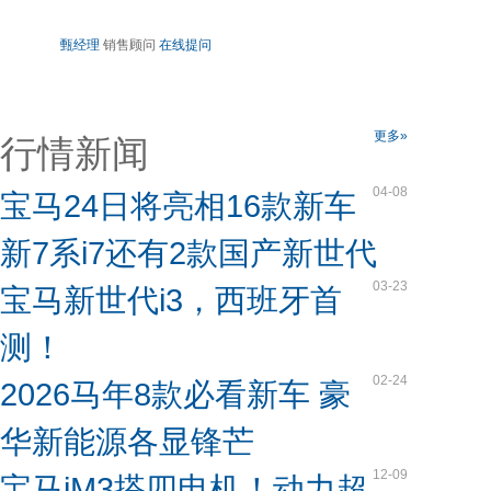
甄经理
销售顾问
在线提问
更多»
行情新闻
04-08
宝马24日将亮相16款新车
新7系i7还有2款国产新世代
03-23
宝马新世代i3，西班牙首
测！
02-24
2026马年8款必看新车 豪
华新能源各显锋芒
12-09
宝马iM3搭四电机！动力超