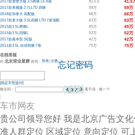
41.5
2017款加拿大版 3.5两驱 LE 8座
41.5万
59万
2017款美规版 2.7LLTD 四驱
59万
66万
2018款加拿大 高配版
66万
63万
2017款拿大版 3.5L四驱 LTD 7座顶配
63万
45万
2015款3.5L两驱L
45万
52万
2015款3.5L四驱L
52万
42万
2017款基本型 SE版
42万
75万
2011款3.5L 自动四驱 7座
75万
在线答疑
北京荣业星辉
登录
|
注册
向
咨询：
忘记密码
[指定车型提问]
验证码：
看不清，换一个
车市网友
贵公司领导您好 我是北京广告文化
准人群定位 区域定位 意向定位 可