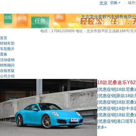
北京
切换
|
城市
北京荣业星辉汽车销售有限
电话：17081220000
地址：北京市昌平区立汤路188号!
首页
经销车型
车型图片
置换
活动促销
销售顾问
在线答疑
公司介绍
18款尼桑途乐Y6
[优惠促销]
18款尼桑
[优惠促销]
新款18款
[优惠促销]
18款尼桑
[优惠促销]
18款中东
[优惠促销]
18款尼桑
[优惠促销]
港口现车1
更多»