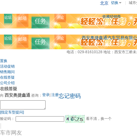
北京
切换
|
城市
收藏经销商
西安奥捷鑫通汽车贸易有限
电话：029-81610128
地址：西安市三桥未
置换
活动促销
销售顾问
在线答疑
公司介绍
在线答疑
西安奥捷鑫通
登录
|
注册
忘记密码
向
咨询：
[指定车型提问]
验证码：
看不清，换一个
车市网友