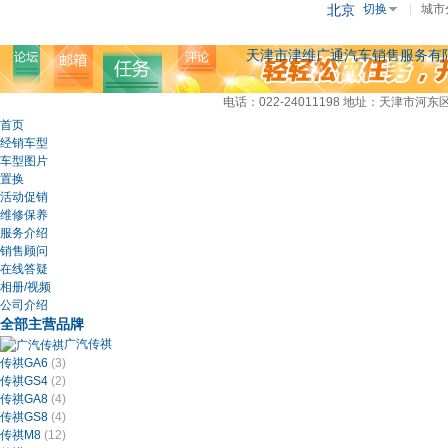
北京
切换
|
城市
天津市津维广通汽车销售服务有
电话：022-24011198
地址：天津市河东区
首页
经销车型
车型图片
置换
活动促销
维修保养
服务介绍
销售顾问
在线答疑
相册/视频
公司介绍
全部主营品牌
广汽传祺
传祺GA6
(3)
传祺GS4
(2)
传祺GA8
(4)
传祺GS8
(4)
传祺M8
(12)