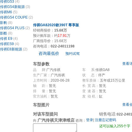
传祺GS3
(4)
传祺GS4新能源
(3)
传祺M6
(5)
传祺GS4 COUPE
(2)
影豹
(8)
传祺GA82020款390T 尊享版
传祺GS4 PLUS
(2)
经销商报价：
15.68万
影酷
(8)
预计购车款：约
17.91
万
传祺 E9
(4)
厂商指导价：15.68万
传祺ES9
(4)
咨询电话：
022-24011198
传祺E8新能源
(2)
咨询最低价
预约试驾
车型参数
查看详
品 牌:
广汽传祺
车 系:
传祺GA8
生产厂家：
广汽传祺
状 态：
停产
上市时间：
2020-06-28
整车质保：
五年或15万公里
轴 距：
暂无
长 宽 高：
暂无
排 量：
暂无
变 速 器：
暂无
官方油耗：
暂无
发 动 机：
缸
车型图片
查看全
对该车型提问
销售电话:
022-240
广汽传祺天津津维店
登录
|
注册
忘记密码
向
咨询：
还可以输入255个字