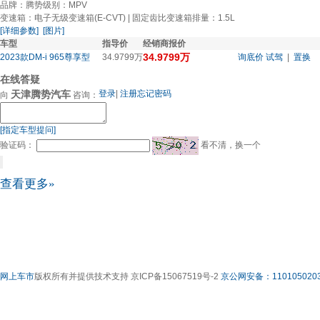
品牌：腾势
级别：MPV
变速箱：电子无级变速箱(E-CVT) | 固定齿比变速箱
排量：1.5L
[详细参数]
[图片]
车型
指导价
经销商报价
34.9799万
2023款DM-i 965尊享型
34.9799万
询底价
试驾
|
置换
在线答疑
天津腾势汽车
登录
|
注册
忘记密码
向
咨询：
[指定车型提问]
验证码：
看不清，换一个
查看更多»
网上车市
版权所有并提供技术支持 京ICP备15067519号-2
京公网安备：1101050203