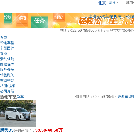
北京
切换
|
城市
天津腾势汽车销售有限公
电话：022-59785656
地址：天津市空港经济区
首页
经销车型
车型图片
置换
活动促销
维修保养
服务介绍
销售顾问
在线答疑
相册/视频
公司介绍
热销车型
新车
销售电话：
022-59785656
更多车型报
腾势D9
33.58-46.58万
经销商报价：