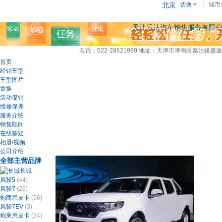
北京
切换
|
城市
天津乐达汽车销售服务有限
电话：022-28621999
地址：天津市津南区葛沽镇盛途
首页
经销车型
车型图片
置换
活动促销
维修保养
服务介绍
销售顾问
在线答疑
相册/视频
公司介绍
全部主营品牌
长城
风骏5
(44)
风骏7
(26)
炮商用皮卡
(56)
风骏7EV
(3)
炮乘用皮卡
(24)