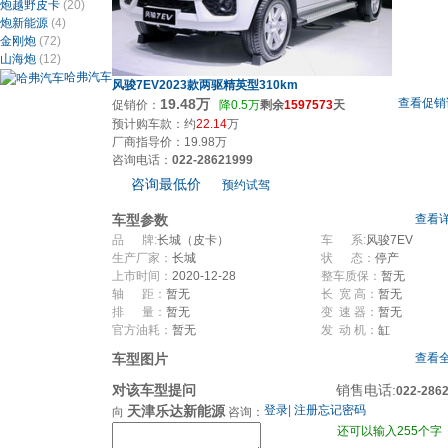
炮越野皮卡
(20)
炮新能源
(4)
金刚炮
(72)
山海炮
(12)
哈弗汽车
风骏7EV2023款两驱精英型310km
19.48万
查看促销
促销价：
降0.5万
剩余
1597573
天
预计购车款：约
22.14
万
厂商指导价：19.98万
咨询电话：
022-28621999
咨询最低价
预约试驾
车型参数
查看详
品 牌:
长城（皮卡）
车 系:
风骏7EV
生产厂家：
长城
状 态：
停产
上市时间：
2020-12-28
整车质保：
暂无
轴 距：
暂无
长 宽 高：
暂无
排 量：
暂无
变 速 器：
暂无
官方油耗：
暂无
发 动 机：
缸
车型图片
查看全
对该车型提问
销售电话:
022-286
天津乐达新能源
登录
|
注册
忘记密码
向
咨询：
还可以输入255个字