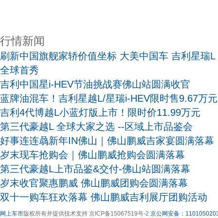
行情新闻
刷新中国旗舰家轿价值坐标 大美中国车 吉利星瑞L 
全球首秀
吉利中国星i-HEV节油挑战赛佛山站圆满收官
蓝牌油混车！吉利星越L/星瑞i-HEV限时售9.67万
吉利4代博越L小蓝灯版上市！限时价11.99万元
第三代豪越L 全球大家之选 --区域上市品鉴会
好事连连骉新年IN佛山｜佛山鹏威吉家宴圆满落幕
岁末现车抢购会｜佛山鹏威抢购会圆满落幕
第三代豪越L上市品鉴&交付-佛山站圆满落幕
岁末收官聚惠鹏威 佛山鹏威团购会圆满落幕
双十一购车狂欢落幕 佛山鹏威吉利展厅团购活动
网上车市
版权所有并提供技术支持 京ICP备15067519号-2
京公网安备：1101050203