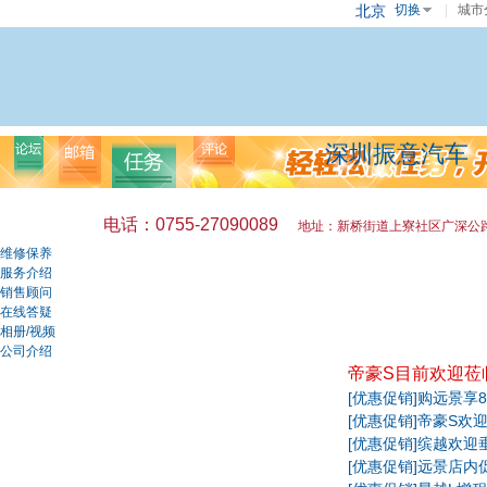
北京
切换
|
城市
深圳振意汽车
电话：0755-27090089
地址：新桥街道上寮社区广深公路
维修保养
服务介绍
销售顾问
在线答疑
相册/视频
公司介绍
帝豪S目前欢迎莅临
[优惠促销]
购远景享8
[优惠促销]
帝豪S欢迎
[优惠促销]
缤越欢迎垂
[优惠促销]
远景店内促