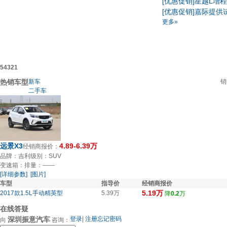
[优惠促销]
星越L增
[优惠促销]
嘉际提供试
更多»
5
4
3
2
1
热销车型
新车
销
二手车
远景X3
4.89-6.39万
经销商报价：
品牌：吉利
级别：SUV
变速箱：
排量：——
[详细参数]
[图片]
车型
指导价
经销商报价
5.19万
2017款1.5L手动精英型
5.39万
降
0.2
万
在线答疑
深圳振意汽车
登录
|
注册
忘记密码
向
咨询：