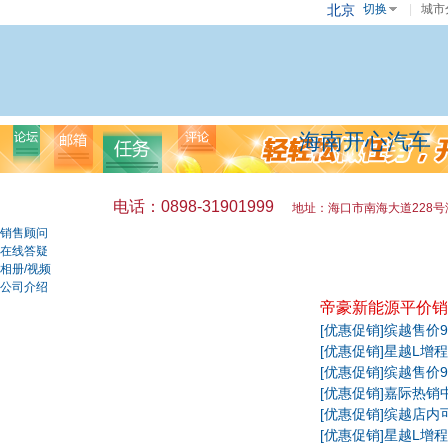
北京
切换
|
城市
海南开心汽车
电话：0898-31901999
地址：海口市南海大道228号
销售顾问
在线答疑
相册/视频
公司介绍
帝豪新能源平价销售
[优惠促销]
缤越售价9
[优惠促销]
星越L增程
[优惠促销]
缤越售价9
[优惠促销]
嘉际热销中
[优惠促销]
缤越店内可
[优惠促销]
星越L增