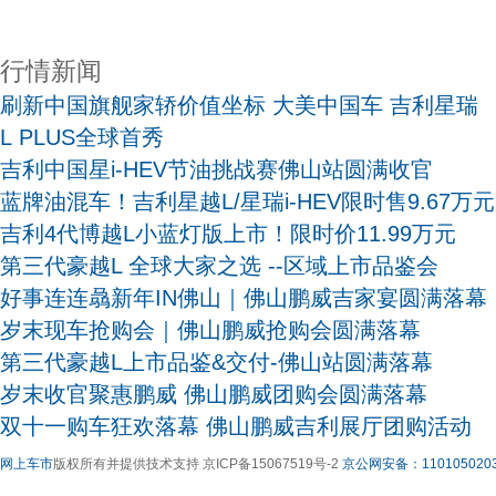
行情新闻
刷新中国旗舰家轿价值坐标 大美中国车 吉利星瑞
L PLUS全球首秀
吉利中国星i-HEV节油挑战赛佛山站圆满收官
蓝牌油混车！吉利星越L/星瑞i-HEV限时售9.67万
吉利4代博越L小蓝灯版上市！限时价11.99万元
第三代豪越L 全球大家之选 --区域上市品鉴会
好事连连骉新年IN佛山｜佛山鹏威吉家宴圆满落幕
岁末现车抢购会｜佛山鹏威抢购会圆满落幕
第三代豪越L上市品鉴&交付-佛山站圆满落幕
岁末收官聚惠鹏威 佛山鹏威团购会圆满落幕
双十一购车狂欢落幕 佛山鹏威吉利展厅团购活动
网上车市
版权所有并提供技术支持 京ICP备15067519号-2
京公网安备：1101050203