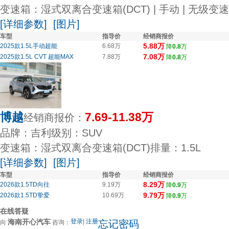
变速箱：湿式双离合变速箱(DCT) | 手动 | 无级变速(
[详细参数]
[图片]
车型
指导价
经销商报价
5.88万
2025款1.5L手动超能
6.68万
降
0.8
万
7.08万
2025款1.5L CVT 超能MAX
7.88万
降
0.8
万
博越
7.69-11.38万
经销商报价：
品牌：吉利
级别：SUV
变速箱：湿式双离合变速箱(DCT)
排量：1.5L
[详细参数]
[图片]
车型
指导价
经销商报价
8.29万
2026款1.5TD向往
9.19万
降
0.9
万
9.79万
2026款1.5TD挚爱
10.69万
降
0.9
万
在线答疑
海南开心汽车
登录
|
注册
忘记密码
向
咨询：