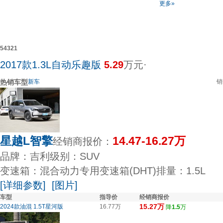
更多»
5
4
3
2
1
2017款1.3L自动乐趣版
5.29
万元
·
热销车型
新车
销
星越L智擎
14.47-16.27万
经销商报价：
品牌：吉利
级别：SUV
变速箱：混合动力专用变速箱(DHT)
排量：1.5L
[详细参数]
[图片]
车型
指导价
经销商报价
15.27万
2024款油混 1.5T星河版
16.77万
降
1.5
万