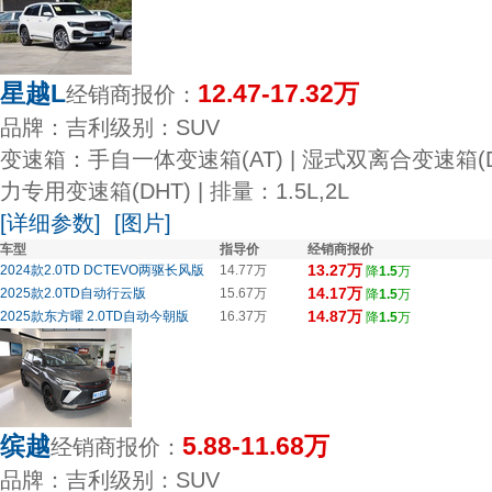
星越L
12.47-17.32万
经销商报价：
品牌：吉利
级别：SUV
变速箱：手自一体变速箱(AT) | 湿式双离合变速箱(DC
力专用变速箱(DHT) |
排量：1.5L,2L
[详细参数]
[图片]
车型
指导价
经销商报价
13.27万
2024款2.0TD DCTEVO两驱长风版
14.77万
降
1.5
万
14.17万
2025款2.0TD自动行云版
15.67万
降
1.5
万
14.87万
2025款东方曜 2.0TD自动今朝版
16.37万
降
1.5
万
缤越
5.88-11.68万
经销商报价：
品牌：吉利
级别：SUV