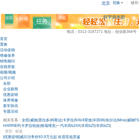
北京
切换
|
城市
轩宇诗丰田
电话：0312-3187271
地址：创业路368号
首页
置换
活动促销
维修保养
销售顾问
在线答疑
相册/视频
公司介绍
全部
企业新闻
优惠促销
保养维修
新车快讯
专题活动
相关车系：
全部
|
威驰
|
普拉多
|
柯斯达
|
卡罗拉
|
RAV4荣放
|
丰田86
|
埃尔法
|
Mirai
|
威驰FS
HARRIER
|
卡罗拉锐放
|
格瑞维亚
|
一汽丰田bZ4X
|
丰田bZ5
|
丰田bZ3
|
类型
标题
[优惠促销]
威尔法售价83.9万元起 欢迎莅临赏鉴