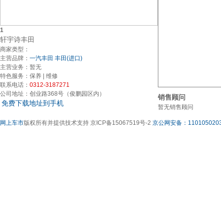
1
轩宇诗丰田
商家类型：
主营品牌：
一汽丰田
丰田(进口)
主营业务：
暂无
特色服务：
保养 | 维修
联系电话：
0312-3187271
公司地址：
创业路368号（俊鹏园区内）
销售顾问
免费下载地址到手机
暂无销售顾问
网上车市
版权所有并提供技术支持 京ICP备15067519号-2
京公网安备：1101050203