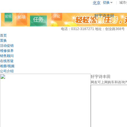
北京
切换
|
城市
轩宇诗丰田
电话：0312-3187271
地址：创业路368号
首页
置换
活动促销
维修保养
销售顾问
在线答疑
相册/视频
公司介绍
轩宇诗丰田
网友可上网购车和咨询