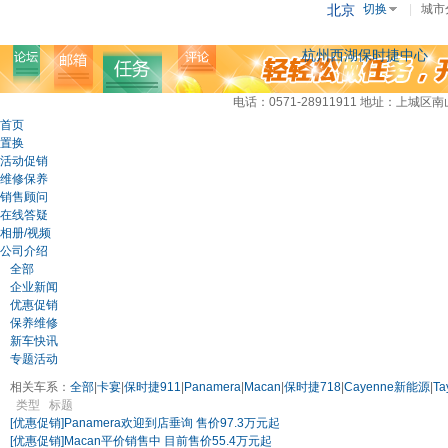
北京
切换
|
城市
杭州西湖保时捷中心
电话：0571-28911911
地址：上城区南山
首页
置换
活动促销
维修保养
销售顾问
在线答疑
相册/视频
公司介绍
全部
企业新闻
优惠促销
保养维修
新车快讯
专题活动
相关车系：
全部
|
卡宴
|
保时捷911
|
Panamera
|
Macan
|
保时捷718
|
Cayenne新能源
|
Ta
类型
标题
[优惠促销]
Panamera欢迎到店垂询 售价97.3万元起
[优惠促销]
Macan平价销售中 目前售价55.4万元起