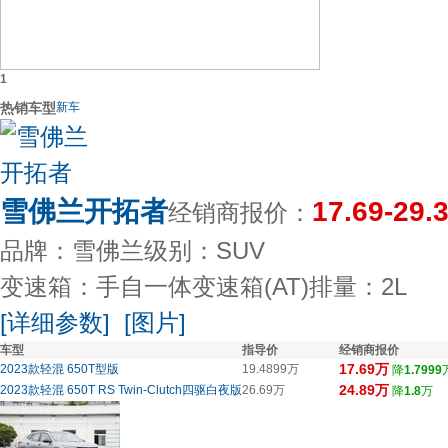
1
热销车型
新车
雪佛兰开拓者
17.69-29.
经销商报价：
品牌：雪佛兰
级别：SUV
变速箱：手自一体变速箱(AT)
排量：2L
[详细参数]
[图片]
车型
指导价
经销商报价
17.69万
2023款轻混 650T型版
19.4899万
降
1.7999
24.89万
2023款轻混 650T RS Twin-Clutch四驱白夜版
26.69万
降
1.8
万