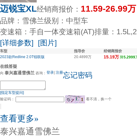
迈锐宝XL
11.59-26.99万
经销商报价：
品牌：雪佛兰
级别：中型车
变速箱：手自一体变速箱(AT)
排量：1.5L,2
[详细参数]
[图片]
车型
指导价
经销商报价
15.19万
2023款Redline 2.0T锐联版
20.4899万
降
5.2999
在线答疑
泰兴嘉通雪佛兰
登录
|
注册
向
咨询：
忘记密码
[指定车型提问]
验证码：
看不清，换一个
查看更多»
泰兴嘉通雪佛兰