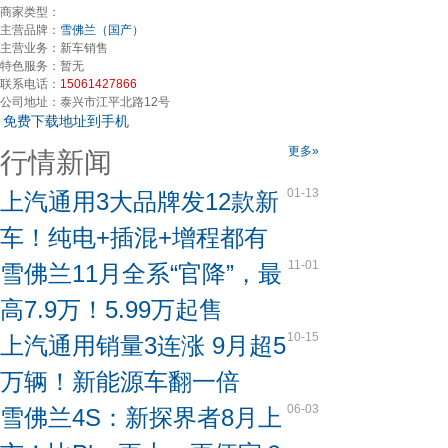
商家类型：
主营品牌：
雪佛兰（国产）
主营业务：
新车销售
特色服务：
暂无
联系电话：
15061427866
公司地址：
泰兴市江平北路12号
免费下载地址到手机
更多»
行情新闻
01-13
上汽通用3大品牌发12款新
车！纯电+插混+增程都有
11-01
雪佛兰11月全系“官降”，最
高7.9万！5.99万起售
10-15
上汽通用销量3连涨 9月超5
万辆！新能源车翻一倍
06-03
雪佛兰4S：新探界者8月上