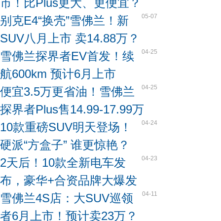
市！比Plus更大、更便宜？
05-07
别克E4“换壳”雪佛兰！新
SUV八月上市 卖14.88万？
04-25
雪佛兰探界者EV首发！续
航600km 预计6月上市
04-25
便宜3.5万更省油！雪佛兰
探界者Plus售14.99-17.99万
04-24
10款重磅SUV明天登场！
硬派“方盒子” 谁更惊艳？
04-23
2天后！10款全新电车发
布，豪华+合资品牌大爆发
04-11
雪佛兰4S店：大SUV巡领
者6月上市！预计卖23万？