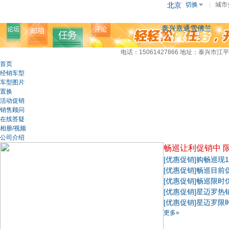
北京
切换
|
城市
泰兴嘉通雪佛兰
电话：15061427866
地址：泰兴市江平
首页
经销车型
车型图片
置换
活动促销
销售顾问
在线答疑
相册/视频
公司介绍
畅巡让利促销中 
[优惠促销]
购畅巡现1
[优惠促销]
畅巡目前
[优惠促销]
畅巡限时
[优惠促销]
星迈罗热
[优惠促销]
星迈罗限
更多»