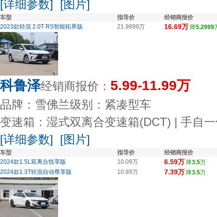
[详细参数]
[图片]
车型
指导价
经销商报价
16.69万
2023款轻混 2.0T RS智能拓界版
21.9899万
降
5.2999
科鲁泽
5.99-11.99万
经销商报价：
品牌：雪佛兰
级别：紧凑型车
变速箱：湿式双离合变速箱(DCT) | 手自一
[详细参数]
[图片]
车型
指导价
经销商报价
6.59万
2024款1.5L双离合悦享版
10.09万
降
3.5
万
7.39万
2024款1.3T轻混自动尊享版
10.89万
降
3.5
万