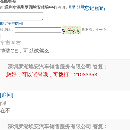
在线答疑
通利华深圳罗湖埃安体验中心
登录
|
注册
忘记密码
向
咨询：
[指定车型提问]
验证码：
看不清，换一个
车市网友
博瑞GE，可以试驾么
深圳罗湖埃安汽车销售服务有限公司 答复：
您好，可以试驾哦，可拨打：21033353
[追问]
jsjl
在不
深圳罗湖埃安汽车销售服务有限公司 答复：