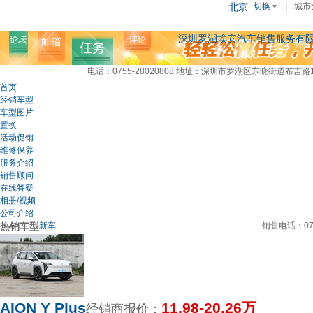
北京
切换
|
城市
深圳罗湖埃安汽车销售服务有
电话：0755-28020808
地址：深圳市罗湖区东晓街道布吉路1
首页
经销车型
车型图片
置换
活动促销
维修保养
服务介绍
销售顾问
在线答疑
相册/视频
公司介绍
热销车型
新车
销售电话：
0
AION Y Plus
11.98-20.26万
经销商报价：