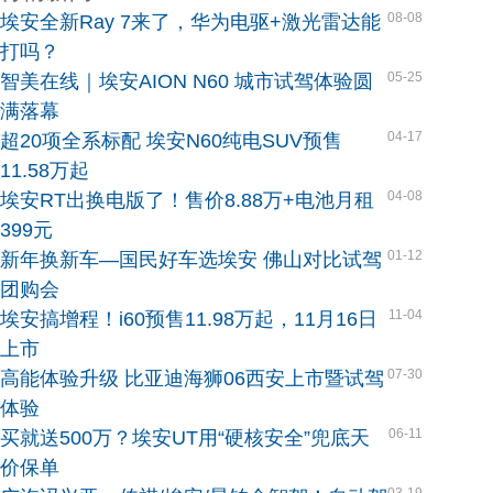
08-08
埃安全新Ray 7来了，华为电驱+激光雷达能
打吗？
05-25
智美在线｜埃安AION N60 城市试驾体验圆
满落幕
04-17
超20项全系标配 埃安N60纯电SUV预售
11.58万起
04-08
埃安RT出换电版了！售价8.88万+电池月租
399元
01-12
新年换新车—国民好车选埃安 佛山对比试驾
团购会
11-04
埃安搞增程！i60预售11.98万起，11月16日
上市
07-30
高能体验升级 比亚迪海狮06西安上市暨试驾
体验
06-11
买就送500万？埃安UT用“硬核安全”兜底天
价保单
03-19