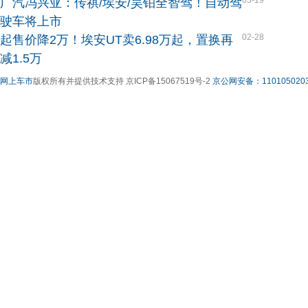
广汽冯兴亚：传祺/埃安/昊铂全智驾！自动驾
驶车将上市
02-28
起售价降2万！埃安UT卖6.98万起，置换再
减1.5万
网上车市
版权所有并提供技术支持 京ICP备15067519号-2
京公网安备：1101050203