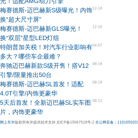
光！适配AMG动力引擎
12-18
梅赛德斯-迈巴赫新S级曝光！内饰
换“超大尺寸屏”
12-10
梅赛德斯-迈巴赫新GLS曝光！
换“双层”星型LED灯组
04-07
特朗普加关税！对汽车行业影响有
多大？哪些车企最难？
08-19
奔驰迈巴赫新款S级开售！搭V12
引擎/限量推出50台
08-19
梅赛德斯-迈巴赫SL首发！适配
4.0T引擎/内饰更豪华
08-13
5天后首发！全新迈巴赫SL实车图
片，内饰更豪华
网上车市
版权所有并提供技术支持 京ICP备15067519号-2
京公网安备：1101050203