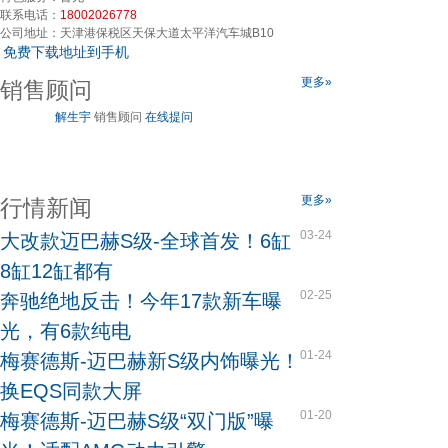
联系电话：
18002026778
公司地址：
天津港保税区天保大道太平洋汽车城B10
免费下载地址到手机
更多»
销售顾问
解生宇
销售顾问
在线提问
更多»
行情新闻
03-24
大改款迈巴赫S级-全球首发！6缸
8缸12缸都有
02-25
奔驰绝地反击！今年17款新车曝
光，有6款纯电
01-24
梅赛德斯-迈巴赫新S级内饰曝光！
换EQS同款大屏
01-20
梅赛德斯-迈巴赫S级“双门版”曝