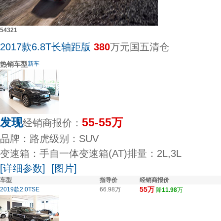
5
4
3
2
1
2017款6.8T长轴距版
380
万元
国五清仓
热销车型
新车
发现
55-55万
经销商报价：
品牌：路虎
级别：SUV
变速箱：手自一体变速箱(AT)
排量：2L,3L
[详细参数]
[图片]
车型
指导价
经销商报价
55万
2019款2.0TSE
66.98万
降
11.98
万