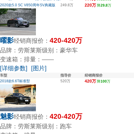
220万
2020款5.0 SC V850周年SV典藏版
249.8万
降
29.8
万
曜影
420-420万
经销商报价：
品牌：劳斯莱斯
级别：豪华车
变速箱：
排量：——
[详细参数]
[图片]
车型
指导价
经销商报价
420万
2018款6.6T标准型
520万
降
100
万
魅影
420-420万
经销商报价：
品牌：劳斯莱斯
级别：跑车