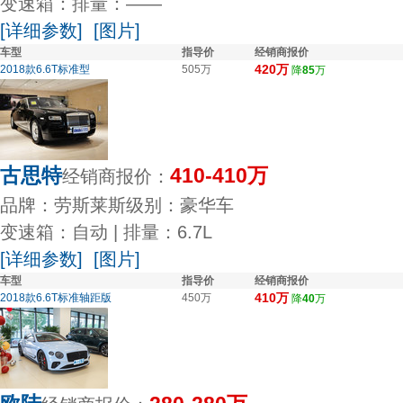
变速箱：
排量：——
[详细参数]
[图片]
车型
指导价
经销商报价
420万
2018款6.6T标准型
505万
降
85
万
古思特
410-410万
经销商报价：
品牌：劳斯莱斯
级别：豪华车
变速箱：自动 |
排量：6.7L
[详细参数]
[图片]
车型
指导价
经销商报价
410万
2018款6.6T标准轴距版
450万
降
40
万