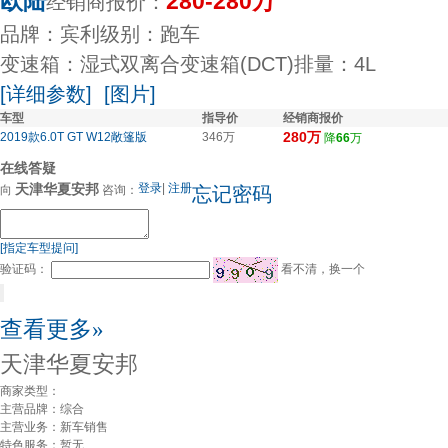
欧陆
280-280万
经销商报价：
品牌：宾利
级别：跑车
变速箱：湿式双离合变速箱(DCT)
排量：4L
[详细参数]
[图片]
车型
指导价
经销商报价
280万
2019款6.0T GT W12敞篷版
346万
降
66
万
在线答疑
天津华夏安邦
登录
|
注册
向
咨询：
忘记密码
[指定车型提问]
验证码：
看不清，换一个
查看更多»
天津华夏安邦
商家类型：
主营品牌：
综合
主营业务：
新车销售
特色服务：
暂无