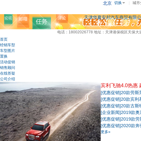
北京
切换
|
城市
天津华夏安邦汽车商贸有限
电话：18002026778
地址：天津港保税区天保大道
首页
经销车型
车型图片
置换
活动促销
销售顾问
在线答疑
公司介绍
宾利飞驰4.0热惠
[优惠促销]
20款劳
[优惠促销]
20款宾
[优惠促销]
20款古
[企业新闻]
2019款
[优惠促销]
2019款
[优惠促销]
2020款
更多»