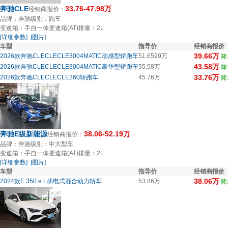
奔驰CLE
33.76-47.98万
经销商报价：
品牌：奔驰
级别：跑车
变速箱：手自一体变速箱(AT)
排量：2L
[详细参数]
[图片]
车型
指导价
经销商报价
39.66万
2026款奔驰CLECLECLE3004MATIC动感型轿跑车
51.6599万
降
43.58万
2026款奔驰CLECLECLE3004MATIC豪华型轿跑车
55.58万
降
33.76万
2026款奔驰CLECLECLE260轿跑车
45.76万
降
奔驰E级新能源
38.06-52.19万
经销商报价：
品牌：奔驰
级别：中大型车
变速箱：手自一体变速箱(AT)
排量：2L
[详细参数]
[图片]
车型
指导价
经销商报价
38.06万
2024款E 350 e L插电式混合动力轿车
53.86万
降