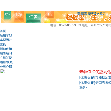
泰州海鹏奔驰4S店
电话：0523-86553333
地址：泰州市火车站街
首页
经销车型
车型图片
置换
活动促销
销售顾问
在线答疑
相册/视频
公司介绍
奔驰GLC优惠高达
[优惠促销]
奔驰B级限
[优惠促销]
进口奔驰
更多»