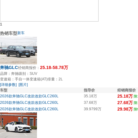
1
热销车型
新车
奔驰GLC
25.18-58.78万
经销商报价：
品牌：奔驰
级别：SUV
变速箱：手自一体变速箱(AT)
排量：2L
[详细参数]
[图片]
车型
指导价
经销商报价
25.18万
2026款奔驰GLC改款改款GLC260L
35.18万
降
27.68万
2026款奔驰GLC改款改款GLC260L
37.68万
降
29.98万
2026款奔驰GLC改款改款GLC260L
39.9799万
降