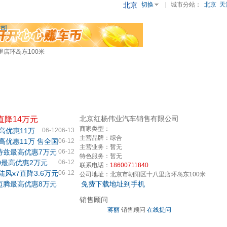
北京
切换
|
城市分站：
北京
天
公司
店环岛东100米
北京红杨伟业汽车销售有限公司
直降14万元
商家类型：
高优惠11万
06-12
06-13
主营品牌：
综合
高优惠11万 售全国
06-12
主营业务：
暂无
特兹最高优惠7万元
06-12
特色服务：
暂无
0最高优惠2万元
06-12
联系电话：
18600711840
陆风x7直降3.6万元
06-12
公司地址：
北京市朝阳区十八里店环岛东100米
迈腾最高优惠8万元
免费下载地址到手机
销售顾问
蒋丽
销售顾问
在线提问