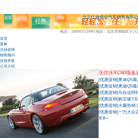
北京红杨伟业汽车销售有限
电话：18600711840
地址：北京市朝阳区十八里
首页
置换
活动促销
销售顾问
在线答疑
公司介绍
沃尔沃XC60现金
[优惠促销]
奥迪Q5最
[优惠促销]
奥迪Q5最
[优惠促销]
马自达阿
[优惠促销]
购宝骏73
[优惠促销]
火爆热销 
[优惠促销]
一汽大众
更多»