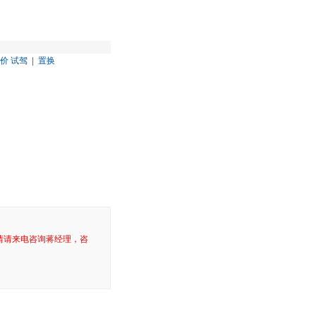
价
试驾
|
置换
情请来电咨询蒋经理，咨