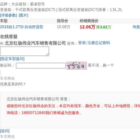
品牌：大众
级别：紧凑型车
变速箱：干式双离合变速箱(DCT) | 湿式双离合变速箱(DCT)
排量：1.5L,2L
[详细参数]
[图片]
车型
指导价
经销商报价
12.06万
2016款1.2TSI 自动舒适型
15.08万
询底
降
3.02
万
在线答疑
北京红杨伟业汽车销售有限公司
登录
|
注册
忘记密码
向
咨询：
[指定车型提问]
验证码：
看不清，换一个
车市网友
优惠是真的吗？
北京红杨伟业汽车销售有限公司 答复：
感谢您对北京红杨伟业的关注，本店均有现车，颜色齐全，可以上外地牌照，详
询电话：18600711840我们将竭诚为您服务。
[追问]
车市网友