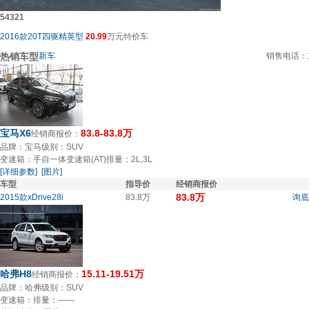
5
4
3
2
1
2016款20T四驱精英型
20.99
万元
特价车
热销车型
新车
销售电话：
宝马X6
83.8-83.8万
经销商报价：
品牌：宝马
级别：SUV
变速箱：手自一体变速箱(AT)
排量：2L,3L
[详细参数]
[图片]
车型
指导价
经销商报价
83.8万
2015款xDrive28i
83.8万
询底
哈弗H8
15.11-19.51万
经销商报价：
品牌：哈弗
级别：SUV
变速箱：
排量：——