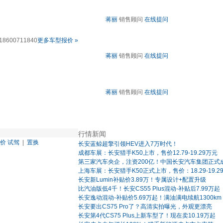
蒋丽
销售顾问
在线提问
18600711840
更多车型报价 »
蒋丽
销售顾问
在线提问
蒋丽
销售顾问
在线提问
行情新闻
价
试驾
|
置换
长安蓝鲸超擎引领HEV进入7万时代！
成都车展：长安猎手K50上市，售价12.79-19.29万元
第三家汽车央企，注资200亿！中国长安汽车集团正式
上海车展：长安猎手K50正式上市，售价：18.29-19.2
长安新Lumin补贴价3.89万！专属设计+配置升级
比汽油版低4千！长安CS55 Plus混动-补贴后7.99万起
长安逸动混动-补贴价5.69万起！满油满电续航1300km
长安要出CS75 Pro了？高清实拍曝光，外观更漂亮
长安第4代CS75 Plus上新车型了！现在卖10.19万起