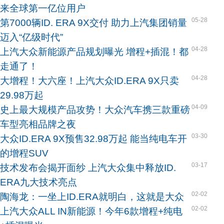
来全球第一亿位用户
05-28
第7000辆ID. ERA 9X交付 助力上汽集团销量
迈入“亿级时代”
04-28
上汽大众新能源产品规划曝光 增程+插混！都
走通了！
04-28
大增程！大六座！上汽大众ID.ERA 9X只卖
29.98万起
04-09
史上最大规模产品攻势！大众汽车携三款重磅
车型亮相品牌之夜
03-30
大众ID.ERA 9X预售32.98万起 能当纯电车开
的增程SUV
03-17
技术发布会揭开面纱 上汽大众集中释放ID.
ERA九大技术亮点
02-02
陶海龙：一坐上ID.ERA就明白，这就是大众
02-02
上汽大众ALL IN新能源！今年6款增程+纯电