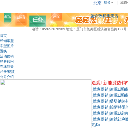
北京
切换
|
城市
盈众致和集美店
电话：0592-2678989
地址：厦门市集美区后溪镇岩昌路127号
首页
经销车型
车型图片
置换
活动促销
销售顾问
在线答疑
相册/视频
公司介绍
途观L新能源热销
[优惠促销]
途观L新能
[优惠促销]
途观L新能
[优惠促销]
桑塔纳热
[优惠促销]
帕萨特限
[优惠促销]
途观L提供
[优惠促销]
途铠让利促
更多»