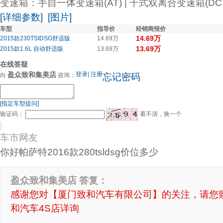
变速箱：手自一体变速箱(AT) | 干式双离合变速箱(DCT)
[详细参数]
[图片]
车型
指导价
经销商报价
14.69万
2015款230TSIDSG舒适版
14.69万
13.69万
2015款1.6L 自动舒适版
13.69万
在线答疑
盈众致和集美店
登录
|
注册
忘记密码
向
咨询：
[指定车型提问]
验证码：
看不清，换一个
车市网友
你好帕萨特2016款280tsldsg价位多少
盈众致和集美店 答复：
感谢您对【厦门致和汽车有限公司】的关注，请您
和汽车4S店详询