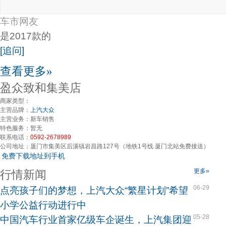
车市网友
是2017款的
[追问]
查看更多»
盈众致和集美店
商家类型：
主营品牌：
上汽大众
主营业务：
新车销售
特色服务：
暂无
联系电话：
0592-2678989
公司地址：
厦门市集美区后溪镇岩昌路127号（地铁1号线 厦门北站免费接送）
免费下载地址到手机
更多»
行情新闻
06-29
点亮孩子们的梦想，上汽大众“繁星计划”希望
小学公益行动进行中
05-28
中国汽车行业首家亿级车企诞生，上汽集团迎